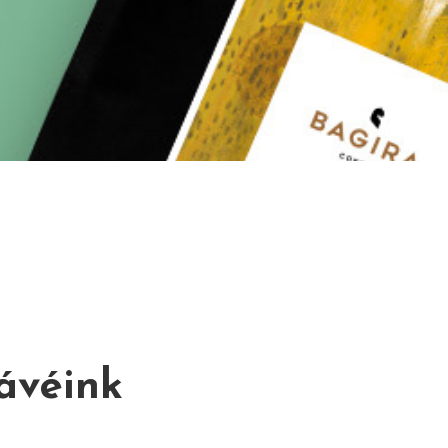
ávéink