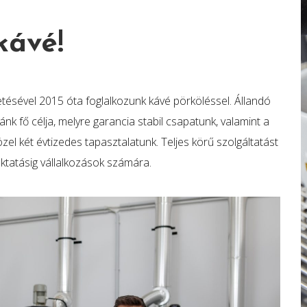
kávé!
tésével 2015 óta foglalkozunk kávé pörköléssel. Állandó
k fő célja, melyre garancia stabil csapatunk, valamint a
l két évtizedes tapasztalatunk. Teljes körű szolgáltatást
oktatásig vállalkozások számára.