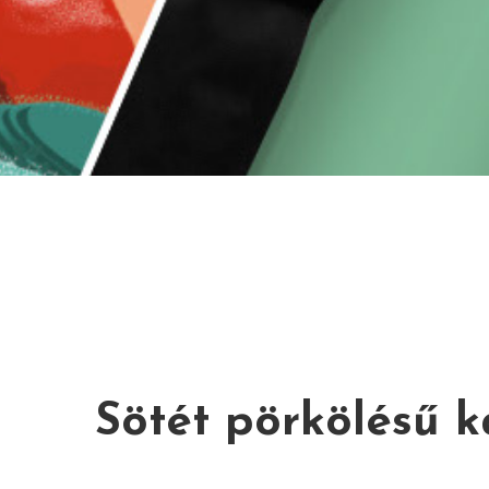
Sötét pörkölésű k