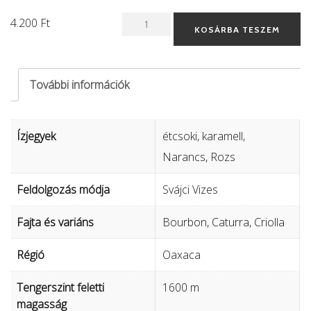
Koffeinmentes
4.200
Ft
KOSÁRBA TESZEM
Mexico
-
További információk
Svájci
Vizes
mennyiség
Ízjegyek
étcsoki, karamell,
Narancs, Rozs
Feldolgozás módja
Svájci Vizes
Fajta és variáns
Bourbon, Caturra, Criolla
Régió
Oaxaca
Tengerszint feletti
1600 m
magasság