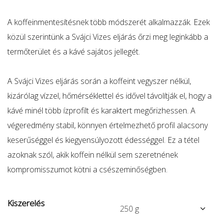
4.200 Ft
-
A koffeinmentesítésnek több módszerét alkalmazzák. Ezek
16.320 Ft
közül szerintünk a Svájci Vizes eljárás őrzi meg leginkább a
termőterület és a kávé sajátos jellegét.
A Svájci Vizes eljárás során a koffeint vegyszer nélkül,
kizárólag vízzel, hőmérséklettel és idővel távolítják el, hogy a
kávé minél több ízprofilt és karaktert megőrizhessen. A
végeredmény stabil, könnyen értelmezhető profil alacsony
keserűséggel és kiegyensúlyozott édességgel. Ez a tétel
azoknak szól, akik koffein nélkül sem szeretnének
kompromisszumot kötni a csészeminőségben.
Kiszerelés