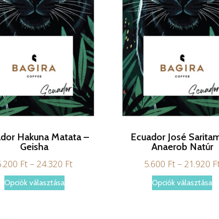
dor Hakuna Matata –
Ecuador José Sarita
Geisha
Anaerob Natúr
Ártartomány:
6.200
Ft
–
24.320
Ft
5.600
Ft
–
21.920
F
6.200 Ft
Ennek
E
Opciók választása
Opciók választása
-
a
a
24.320 Ft
terméknek
t