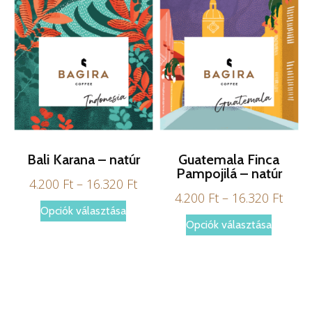
termékoldalon
terméko
választhatók
választ
ki
ki
Bali Karana – natúr
Guatemala Finca
Pampojilá – natúr
Ártartomány:
4.200
Ft
–
16.320
Ft
Árta
4.200
Ft
–
16.320
Ft
4.200 Ft
Ennek
Opciók választása
4.200
-
Ennek
Opciók választása
a
-
16.320 Ft
a
terméknek
16.32
termékn
több
több
variációja
variáció