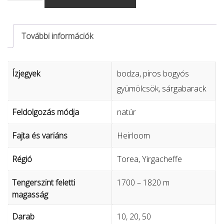
Tore
-
natúr
További információk
mennyiség
Ízjegyek
bodza, piros bogyós
gyümölcsök, sárgabarack
Feldolgozás módja
natúr
Fajta és variáns
Heirloom
Régió
Torea, Yirgacheffe
Tengerszint feletti
1700 – 1820 m
magasság
Darab
10, 20, 50