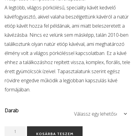
11.270 Ft
A legtöbb, világos pörkölésű, speciality kávét kedvelő
kávéfogyasztó, akivel valaha beszélgettünk kávéról a natúr
etióp kávét hozza fel példának, ami miatt beleszeretett a
kávézásba. Nincs ez velünk sem másképp, talán 2010-ben
találkoztunk olyan natúr etióp kávéval, ami meghatározó
élmény volt a világos pörköléssel kapcsolatban. Ez a kávé
ehhez a találkozáshoz repített vissza, komplex, florális, tele
érett gyümölcsök ízeivel. Tapasztalatunk szerint egész
rövidre engedve működik a legjobban kapszulás kávé
formájában.
Darab
Ethiopia
KOSÁRBA TESZEM