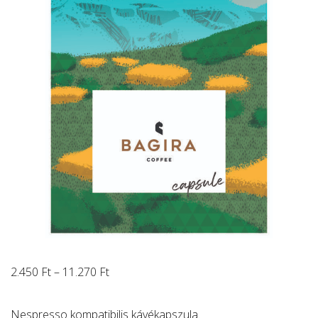
Ártartomány:
2.450
Ft
–
11.270
Ft
2.450 Ft
-
Nespresso kompatibilis kávékapszula.