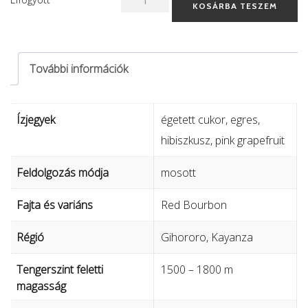
KOSÁRBA TESZEM
Masha
-
mosott
További információk
mennyiség
Ízjegyek
égetett cukor, egres,
hibiszkusz, pink grapefruit
Feldolgozás módja
mosott
Fajta és variáns
Red Bourbon
Régió
Gihororo, Kayanza
Tengerszint feletti
1500 – 1800 m
magasság