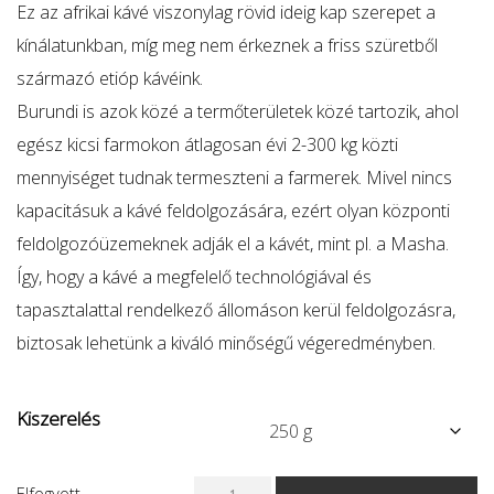
Ez az afrikai kávé viszonylag rövid ideig kap szerepet a
kínálatunkban, míg meg nem érkeznek a friss szüretből
származó etióp kávéink.
Burundi is azok közé a termőterületek közé tartozik, ahol
egész kicsi farmokon átlagosan évi 2-300 kg közti
mennyiséget tudnak termeszteni a farmerek. Mivel nincs
kapacitásuk a kávé feldolgozására, ezért olyan központi
feldolgozóüzemeknek adják el a kávét, mint pl. a Masha.
Így, hogy a kávé a megfelelő technológiával és
tapasztalattal rendelkező állomáson kerül feldolgozásra,
biztosak lehetünk a kiváló minőségű végeredményben.
Kiszerelés
Burundi
Elfogyott