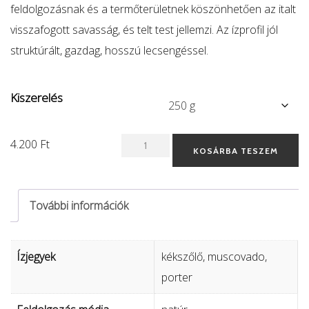
feldolgozásnak és a termőterületnek köszönhetően az italt
visszafogott savasság, és telt test jellemzi. Az ízprofil jól
struktúrált, gazdag, hosszú lecsengéssel.
Kiszerelés
Bali
4.200
Ft
KOSÁRBA TESZEM
Karana
-
További információk
natúr
mennyiség
Ízjegyek
kékszőlő, muscovado,
porter