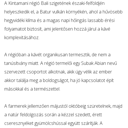
-
A Kintamani régió Bali szigetének északi-felföldjén
16.320 Ft
helyeszkedik el, a Batur vulkán környékén, ahol a hűvösebb
hegyvidéki klíma és a magas napi hőingás lassabb érési
folyamatot biztosít, ami jelentősen hozzá járul a kávé
komplexitásához.
A régióban a kávét organikusan termesztik, de nem a
tanúsítvány miatt. A régió termelői egy Subak Abian nevű
szervezett csoportot alkotnak, akik úgy vélik az ember
akkor találja meg a boldogságot, ha jó kapcsolatot épít
másokkal és a természettel.
A farmerek jellemzően májustól októbeig szüretelnek, majd
a natúr feldolgozás során a kézzel szedett, érett
cseresznyéket gyümölcshússal együtt szárítják. A