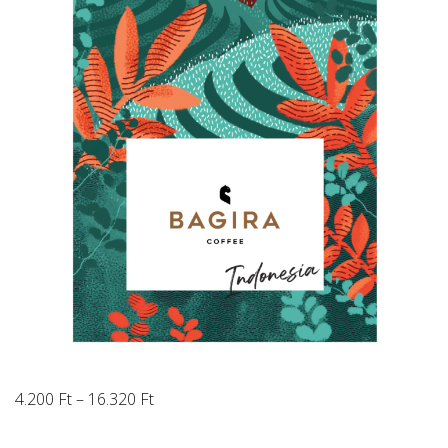
Ártartomány:
4.200
Ft
–
16.320
Ft
4.200 Ft