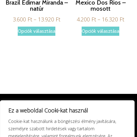
Brazil Edimar Miranda –
Mexico Dos Rios –
natúr
mosott
Ártartomány:
Árta
3.600
Ft
–
13.920
Ft
4.200
Ft
–
16.320
Ft
3.600 Ft
4.200
Ennek
Ennek
Opciók választása
Opciók választása
-
-
a
a
13.920 Ft
16.32
terméknek
termékn
több
több
variációja
variáció
van.
van.
A
A
változatok
változat
a
a
Ez a weboldal Cooki-kat használ
termékoldalon
terméko
Cookie-kat használunk a böngészési élmény javítására,
választhatók
választ
személyre szabott hirdetések vagy tartalom
ki
ki
megjelenítésére, valamint forgalmunk elemzésére. Az