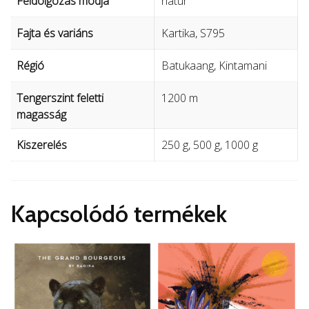
Feldolgozás módja
natúr
Fajta és variáns
Kartika, S795
Régió
Batukaang, Kintamani
Tengerszint feletti
1200 m
magasság
Kiszerelés
250 g, 500 g, 1000 g
Kapcsolódó termékek