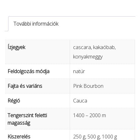
Juntas
-
natúr
További információk
mennyiség
Ízjegyek
cascara, kakaóbab,
konyakmeggy
Feldolgozás módja
natúr
Fajta és variáns
Pink Bourbon
Régió
Cauca
Tengerszint feletti
1400 – 2000 m
magasság
Kiszerelés
250 g, 500 g, 1000 g