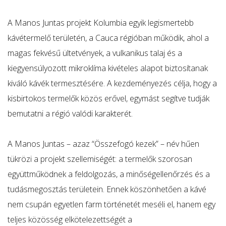
4.200 Ft
-
A Manos Juntas projekt Kolumbia egyik legismertebb
16.320 Ft
kávétermelő területén, a Cauca régióban működik, ahol a
magas fekvésű ültetvények, a vulkanikus talaj és a
kiegyensúlyozott mikroklíma kivételes alapot biztosítanak
kiváló kávék termesztésére. A kezdeményezés célja, hogy a
kisbirtokos termelők közös erővel, egymást segítve tudják
bemutatni a régió valódi karakterét.
A Manos Juntas – azaz “Összefogó kezek” – név hűen
tükrözi a projekt szellemiségét: a termelők szorosan
együttműködnek a feldolgozás, a minőségellenőrzés és a
tudásmegosztás területein. Ennek köszönhetően a kávé
nem csupán egyetlen farm történetét meséli el, hanem egy
teljes közösség elkötelezettségét a