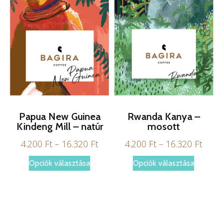
termékoldalon
terméko
választhatók
választ
ki
ki
Papua New Guinea
Rwanda Kanya –
Kindeng Mill – natúr
mosott
Ártartomány:
Árta
4.200
Ft
–
16.320
Ft
4.200
Ft
–
16.320
Ft
4.200 Ft
4.200
Ennek
Ennek
Opciók választása
Opciók választása
-
-
a
a
16.320 Ft
16.32
terméknek
termékn
több
több
variációja
variáció