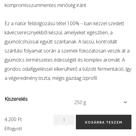
kompromisszummentes minőség iránt.
Ez a natúr feldolgozású tétel 100% – ban kézzel szedett
kávécseresznyékből készül, amelyeket egészben, a
gyümölcshússal együtt szárítanak. A lassú, kontrollált
szárítási folyamat során a szemek fokozatosan veszik át a
gyümölcs természetes édességét és komplex aromáit. A
gondos odafigyeléssel elkerülhető a túlzott fermentáció, így
a végeredmény tiszta, mégis gazdag ízprofil.
Kiszerelés
Colombia
4.200
Ft
KOSÁRBA TESZEM
Manos
Elfogyott